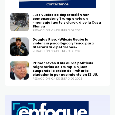
«Los vuelos de deportación han
comenzado» y Trump envía un
«mensaje fuerte y claro», dice la Casa
Blanca
REDACCIÓN
24 DE ENERO DE 2025
Douglas Rico: «Wilexis Usaba la
violencia psicológica y física para
aterrorizar a petareños»
REDACCIÓN
24 DE ENERO DE 2025
Primer revés a las duras políticas
migratorias de Trump: un juez
suspende la orden de limitar la
ciudadanía por nacimiento en EE.UU.
REDACCIÓN
24 DE ENERO DE 2025