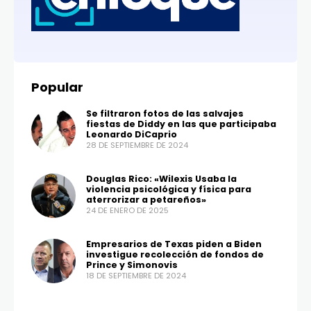
Popular
Se filtraron fotos de las salvajes
fiestas de Diddy en las que participaba
Leonardo DiCaprio
28 DE SEPTIEMBRE DE 2024
Douglas Rico: «Wilexis Usaba la
violencia psicológica y física para
aterrorizar a petareños»
24 DE ENERO DE 2025
Empresarios de Texas piden a Biden
investigue recolección de fondos de
Prince y Simonovis
18 DE SEPTIEMBRE DE 2024