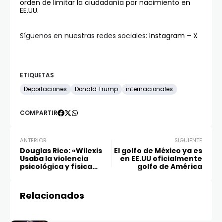
orden de limitar la ciudadanía por nacimiento en
EE.UU.
Síguenos en nuestras redes sociales:
Instagram
–
X
ETIQUETAS
Deportaciones
Donald Trump
internacionales
COMPARTIR
ANTERIOR
SIGUIENTE
Douglas Rico: «Wilexis
El golfo de México ya es
Usaba la violencia
en EE.UU oficialmente
psicológica y física
golfo de América
para aterrorizar a
petareños»
Relacionados