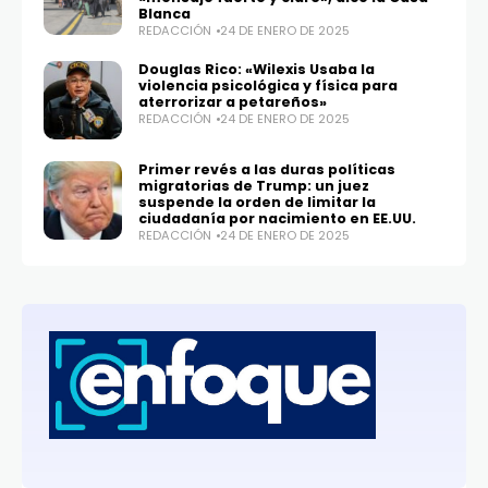
Blanca
REDACCIÓN
24 DE ENERO DE 2025
Douglas Rico: «Wilexis Usaba la
violencia psicológica y física para
aterrorizar a petareños»
REDACCIÓN
24 DE ENERO DE 2025
Primer revés a las duras políticas
migratorias de Trump: un juez
suspende la orden de limitar la
ciudadanía por nacimiento en EE.UU.
REDACCIÓN
24 DE ENERO DE 2025