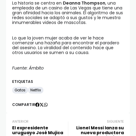
La historia se centra en
Deanna Thompson
, una
empleada de un casino de Las Vegas que tiene una
gran afinidad hacia los animales. El algoritmo de sus
redes sociales se adaptó a sus gustos y le muestra
innumerables videos de mascotas.
Lo que la joven mujer acaba de ver le hace
comenzar una hazaña para encontrar el paradero
del asesino. La viralidad del contenido hace que
otros usuarios se sumen a su causa.
Fuente: Ámbito
ETIQUETAS
Gatos
Netflix
COMPARTIR
ANTERIOR
SIGUIENTE
El expresidente
Lionel Messi lanza su
uruguayo José Mujica
nueva productora