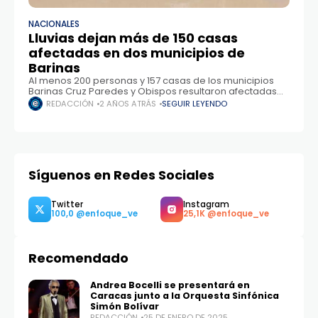
NACIONALES
Lluvias dejan más de 150 casas
afectadas en dos municipios de
Barinas
Al menos 200 personas y 157 casas de los municipios
Barinas Cruz Paredes y Obispos resultaron afectadas
por las fuertes precipitaciones que se registraron en la
REDACCIÓN
2 AÑOS ATRÁS
SEGUIR LEYENDO
localidad durante las últimas horas. El director
Síguenos en Redes Sociales
Recomendado
Andrea Bocelli se presentará en
Caracas junto a la Orquesta Sinfónica
Twitter
Instagram
Simón Bolívar
100,0
25,1K
REDACCIÓN
25 DE ENERO DE 2025