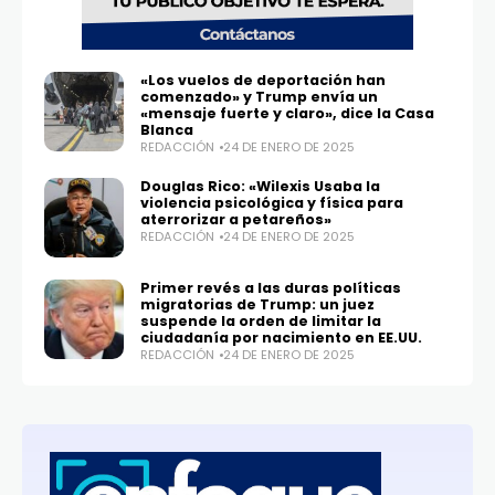
«Los vuelos de deportación han
comenzado» y Trump envía un
«mensaje fuerte y claro», dice la Casa
Blanca
REDACCIÓN
24 DE ENERO DE 2025
Douglas Rico: «Wilexis Usaba la
violencia psicológica y física para
aterrorizar a petareños»
REDACCIÓN
24 DE ENERO DE 2025
Primer revés a las duras políticas
migratorias de Trump: un juez
suspende la orden de limitar la
ciudadanía por nacimiento en EE.UU.
REDACCIÓN
24 DE ENERO DE 2025