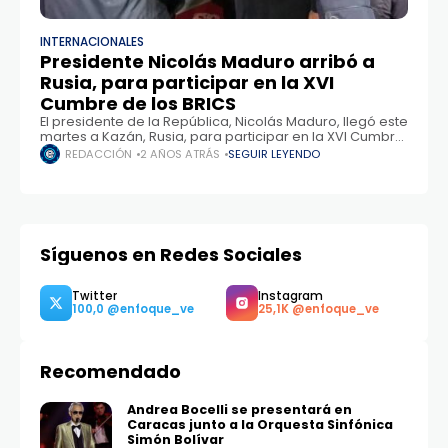
INTERNACIONALES
Presidente Nicolás Maduro arribó a
Rusia, para participar en la XVI
Cumbre de los BRICS
El presidente de la República, Nicolás Maduro, llegó este
martes a Kazán, Rusia, para participar en la XVI Cumbre
de los BRICS. Junto a la primera dama, Cilia Flores, el
REDACCIÓN
2 AÑOS ATRÁS
SEGUIR LEYENDO
Síguenos en Redes Sociales
Recomendado
Twitter
Instagram
100,0
25,1K
Andrea Bocelli se presentará en
Caracas junto a la Orquesta Sinfónica
Simón Bolívar