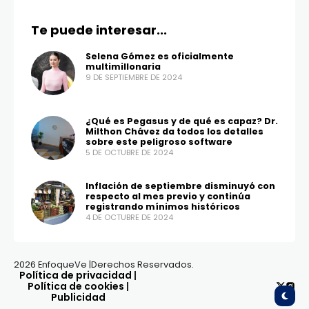
Te puede interesar...
Selena Gómez es oficialmente
multimillonaria
9 DE SEPTIEMBRE DE 2024
¿Qué es Pegasus y de qué es capaz? Dr.
Milthon Chávez da todos los detalles
sobre este peligroso software
5 DE OCTUBRE DE 2024
Inflación de septiembre disminuyó con
respecto al mes previo y continúa
registrando mínimos históricos
4 DE OCTUBRE DE 2024
2026 EnfoqueVe |Derechos Reservados.
Política de privacidad
|
Política de cookies
|
Publicidad