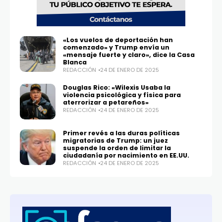
«Los vuelos de deportación han
comenzado» y Trump envía un
«mensaje fuerte y claro», dice la Casa
Blanca
REDACCIÓN
24 DE ENERO DE 2025
Douglas Rico: «Wilexis Usaba la
violencia psicológica y física para
aterrorizar a petareños»
REDACCIÓN
24 DE ENERO DE 2025
Primer revés a las duras políticas
migratorias de Trump: un juez
suspende la orden de limitar la
ciudadanía por nacimiento en EE.UU.
REDACCIÓN
24 DE ENERO DE 2025