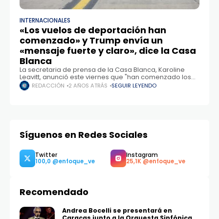
INTERNACIONALES
«Los vuelos de deportación han
comenzado» y Trump envía un
«mensaje fuerte y claro», dice la Casa
Blanca
La secretaria de prensa de la Casa Blanca, Karoline
Leavitt, anunció este viernes que "han comenzado los
vuelos de deportación" y publicó fotografías de
REDACCIÓN
2 AÑOS ATRÁS
SEGUIR LEYENDO
personas subiendo a aviones militares. "El
Síguenos en Redes Sociales
Recomendado
Twitter
Instagram
100,0
25,1K
Andrea Bocelli se presentará en
Caracas junto a la Orquesta Sinfónica