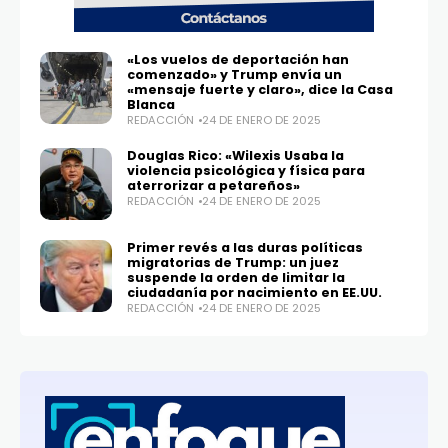
«Los vuelos de deportación han
comenzado» y Trump envía un
«mensaje fuerte y claro», dice la Casa
Blanca
REDACCIÓN
24 DE ENERO DE 2025
Douglas Rico: «Wilexis Usaba la
violencia psicológica y física para
aterrorizar a petareños»
REDACCIÓN
24 DE ENERO DE 2025
Primer revés a las duras políticas
migratorias de Trump: un juez
suspende la orden de limitar la
ciudadanía por nacimiento en EE.UU.
REDACCIÓN
24 DE ENERO DE 2025