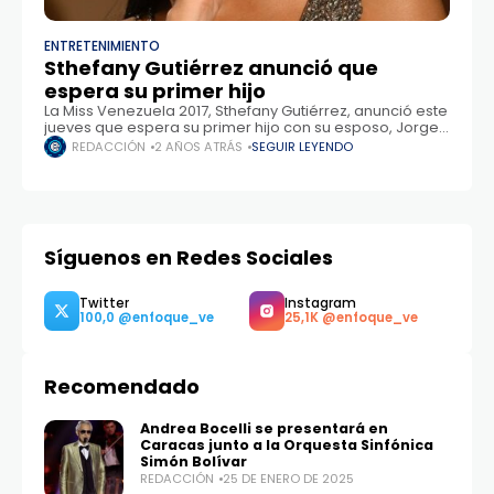
ENTRETENIMIENTO
Sthefany Gutiérrez anunció que
espera su primer hijo
La Miss Venezuela 2017, Sthefany Gutiérrez, anunció este
jueves que espera su primer hijo con su esposo, Jorge
Silva Cardona, presidente de Deportivo Táchira. La
REDACCIÓN
2 AÑOS ATRÁS
SEGUIR LEYENDO
también modelo venezolana reveló fotos
Síguenos en Redes Sociales
Recomendado
Twitter
Instagram
100,0
25,1K
Andrea Bocelli se presentará en
Caracas junto a la Orquesta Sinfónica
Simón Bolívar
REDACCIÓN
25 DE ENERO DE 2025