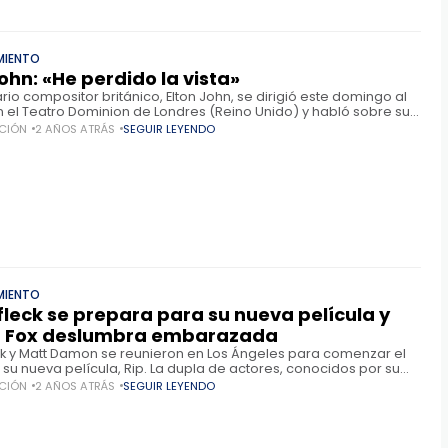
MIENTO
ohn: «He perdido la vista»
rio compositor británico, Elton John, se dirigió este domingo al
n el Teatro Dominion de Londres (Reino Unido) y habló sobre su
ondición semanas después de haber admitido que atravesaba
CIÓN
2 AÑOS ATRÁS
SEGUIR LEYENDO
MIENTO
fleck se prepara para su nueva película y
 Fox deslumbra embarazada
ck y Matt Damon se reunieron en Los Ángeles para comenzar el
 su nueva película, Rip. La dupla de actores, conocidos por su
 colaboración en
CIÓN
2 AÑOS ATRÁS
SEGUIR LEYENDO