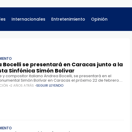
les
Internacionales
Entretenimiento
Opinión
MIENTO
 Bocelli se presentará en Caracas junto a la
ta Sinfónica Simón Bolívar
e y compositor italiano Andrea Bocelli, se presentará en el
onumental Simón Bolívar en Caracas el próximo 22 de febrero.
s tenores más grandes de todos los tiempos
CIÓN
2 AÑOS ATRÁS
SEGUIR LEYENDO
MIENTO