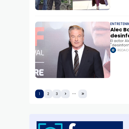
ENTRETENI
Alec B
desinf
El actor 
"desinfor
medios de
REDAC
informa
1
2
3