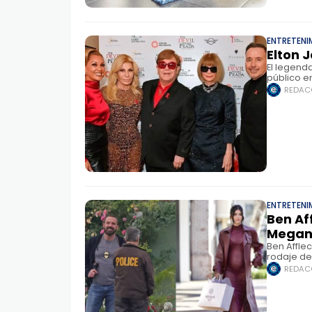
ENTRETENI
Elton J
El legenda
público e
actual c
REDAC
ENTRETENI
Ben Af
Megan
Ben Affle
rodaje de
amistad y
REDAC