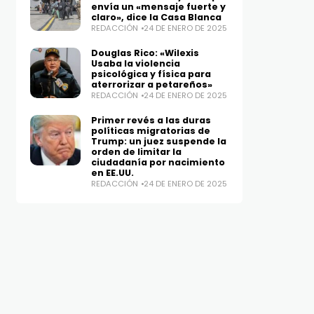
envía un «mensaje fuerte y
claro», dice la Casa Blanca
REDACCIÓN
24 DE ENERO DE 2025
Douglas Rico: «Wilexis
Usaba la violencia
psicológica y física para
aterrorizar a petareños»
REDACCIÓN
24 DE ENERO DE 2025
Primer revés a las duras
políticas migratorias de
Trump: un juez suspende la
orden de limitar la
ciudadanía por nacimiento
en EE.UU.
REDACCIÓN
24 DE ENERO DE 2025