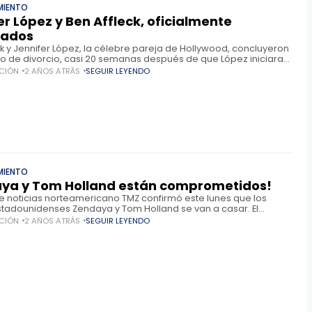
MIENTO
er López y Ben Affleck, oficialmente
iados
ck y Jennifer López, la célebre pareja de Hollywood, concluyeron
o de divorcio, casi 20 semanas después de que López iniciara
tes, recoge People. El matrimonio, que
CIÓN
2 AÑOS ATRÁS
SEGUIR LEYENDO
MIENTO
ya y Tom Holland están comprometidos!
 de noticias norteamericano TMZ confirmó este lunes que los
estadounidenses Zendaya y Tom Holland se van a casar. El
curre horas después de que la actriz presentara su enorme
CIÓN
2 AÑOS ATRÁS
SEGUIR LEYENDO