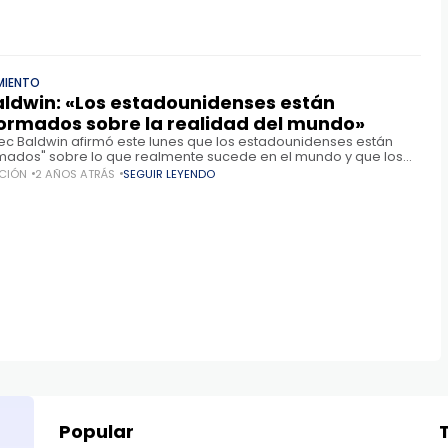
MIENTO
aldwin: «Los estadounidenses están
ormados sobre la realidad del mundo»
Alec Baldwin afirmó este lunes que los estadounidenses están
mados" sobre lo que realmente sucede en el mundo y que los
 comunicación masiva han contribuido a esta situación, según
CIÓN
2 AÑOS ATRÁS
SEGUIR LEYENDO
Popular