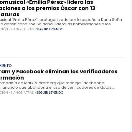
comusical «Emilia Pérez» lidera las
ciones a los premios Óscar con 13
daturas
usical "Emilia Pérez", protagonizado por la española Karla Sofía
la dominicana Zoe Saldaña, lidera las nominaciones a los
scar con 13 candidaturas, seguidos por "The Brutalist"
CIÓN
2 AÑOS ATRÁS
SEGUIR LEYENDO
MIENTO
ram y Facebook eliminan los verificadores
ormación
 compañía de Mark Zuckerberg que maneja Facebook e
, anunció que abandona el uso de verificadores de datos
entes en esas dos redes sociales. La comprobación de datos
CIÓN
2 AÑOS ATRÁS
SEGUIR LEYENDO