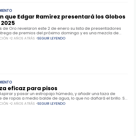
MIENTO
n que Edgar Ramírez presentará los Globos
 2025
s de Oro revelaron este 2 de enero su lista de presentadores
ntrega de premios del próximo domingo y es una mezcla de
comediantes y algunos
CIÓN
2 AÑOS ATRÁS
SEGUIR LEYENDO
MIENTO
za eficaz para pisos
Aspirar y pasar un estropajo húmedo, y añadir una taza de
e de ropas a medio balde de agua, lo que no dañará el brillo. Se
da sacar anualmente la
CIÓN
2 AÑOS ATRÁS
SEGUIR LEYENDO