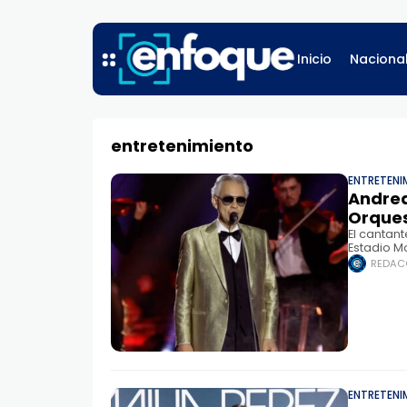
Inicio
Naciona
entretenimiento
ENTRETENI
Andrea
Orques
El cantant
Estadio M
Uno de lo
REDAC
ENTRETENI