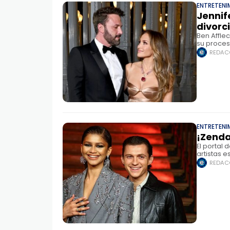
ENTRETENI
Jennif
divorc
Ben Affle
su proces
los trámi
REDAC
ENTRETENI
¡Zenda
El portal
artistas 
anuncio o
REDAC
anillo de