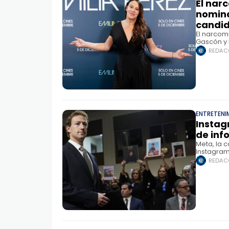
El nar
nomina
candi
El narcom
Gascón y 
premios Ó
REDAC
ENTRETENI
Instag
de inf
Meta, la
Instagram
independi
REDAC