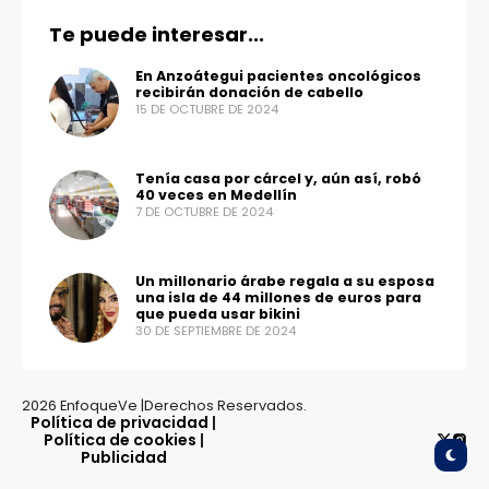
Te puede interesar...
En Anzoátegui pacientes oncológicos
recibirán donación de cabello
15 DE OCTUBRE DE 2024
Tenía casa por cárcel y, aún así, robó
40 veces en Medellín
7 DE OCTUBRE DE 2024
Un millonario árabe regala a su esposa
una isla de 44 millones de euros para
que pueda usar bikini
30 DE SEPTIEMBRE DE 2024
2026 EnfoqueVe |Derechos Reservados.
Política de privacidad
|
Política de cookies
|
Publicidad