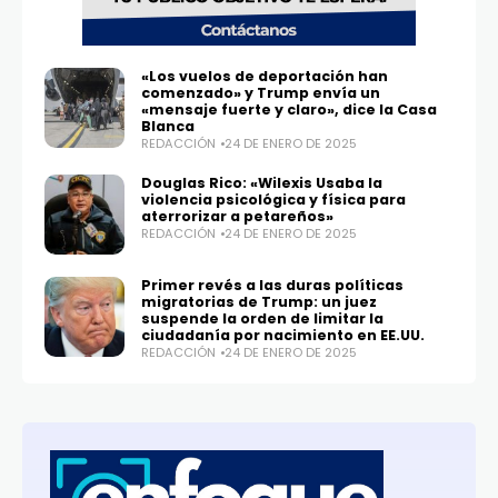
«Los vuelos de deportación han
comenzado» y Trump envía un
«mensaje fuerte y claro», dice la Casa
Blanca
REDACCIÓN
24 DE ENERO DE 2025
Douglas Rico: «Wilexis Usaba la
violencia psicológica y física para
aterrorizar a petareños»
REDACCIÓN
24 DE ENERO DE 2025
Primer revés a las duras políticas
migratorias de Trump: un juez
suspende la orden de limitar la
ciudadanía por nacimiento en EE.UU.
REDACCIÓN
24 DE ENERO DE 2025