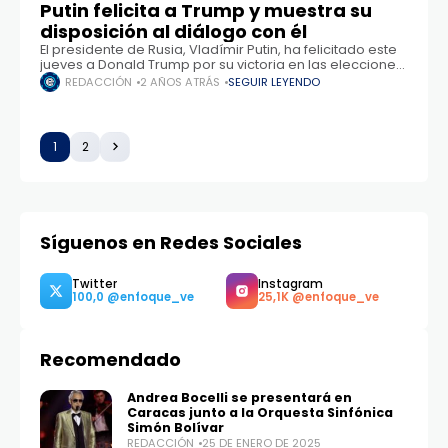
Putin felicita a Trump y muestra su
disposición al diálogo con él
El presidente de Rusia, Vladímir Putin, ha felicitado este
jueves a Donald Trump por su victoria en las elecciones
presidenciales de EE.UU. "Aprovecho esta oportunidad
REDACCIÓN
2 AÑOS ATRÁS
SEGUIR LEYENDO
para felicitarlo por su elección
1
2
Síguenos en Redes Sociales
Recomendado
Andrea Bocelli se presentará en
Caracas junto a la Orquesta Sinfónica
Simón Bolívar
REDACCIÓN
25 DE ENERO DE 2025