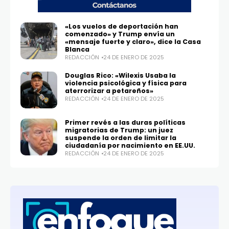
«Los vuelos de deportación han
comenzado» y Trump envía un
«mensaje fuerte y claro», dice la Casa
Blanca
REDACCIÓN
24 DE ENERO DE 2025
Douglas Rico: «Wilexis Usaba la
violencia psicológica y física para
aterrorizar a petareños»
REDACCIÓN
24 DE ENERO DE 2025
Primer revés a las duras políticas
migratorias de Trump: un juez
suspende la orden de limitar la
ciudadanía por nacimiento en EE.UU.
REDACCIÓN
24 DE ENERO DE 2025