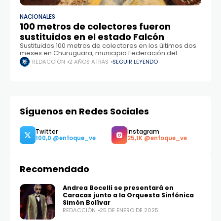
NACIONALES
100 metros de colectores fueron
sustituidos en el estado Falcón
Sustituidos 100 metros de colectores en los últimos dos
meses en Churuguara, municipio Federación del
estado Falcón, lo cual impacta en 20 mil habitantes. Esto
REDACCIÓN
2 AÑOS ATRÁS
SEGUIR LEYENDO
con los últimos 42 metros lineales que intervienen
Síguenos en Redes Sociales
Recomendado
Andrea Bocelli se presentará en
Caracas junto a la Orquesta Sinfónica
Twitter
Instagram
100,0
25,1K
Simón Bolívar
REDACCIÓN
25 DE ENERO DE 2025