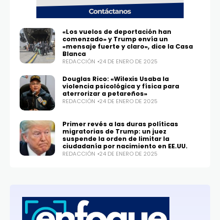
«Los vuelos de deportación han
comenzado» y Trump envía un
«mensaje fuerte y claro», dice la Casa
Blanca
REDACCIÓN
24 DE ENERO DE 2025
Douglas Rico: «Wilexis Usaba la
violencia psicológica y física para
aterrorizar a petareños»
REDACCIÓN
24 DE ENERO DE 2025
Primer revés a las duras políticas
migratorias de Trump: un juez
suspende la orden de limitar la
ciudadanía por nacimiento en EE.UU.
REDACCIÓN
24 DE ENERO DE 2025