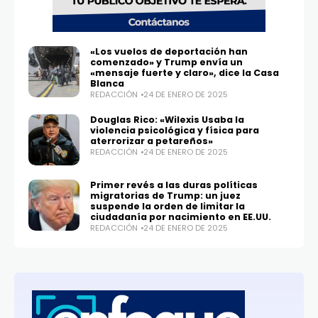
«Los vuelos de deportación han
comenzado» y Trump envía un
«mensaje fuerte y claro», dice la Casa
Blanca
REDACCIÓN
24 DE ENERO DE 2025
Douglas Rico: «Wilexis Usaba la
violencia psicológica y física para
aterrorizar a petareños»
REDACCIÓN
24 DE ENERO DE 2025
Primer revés a las duras políticas
migratorias de Trump: un juez
suspende la orden de limitar la
ciudadanía por nacimiento en EE.UU.
REDACCIÓN
24 DE ENERO DE 2025