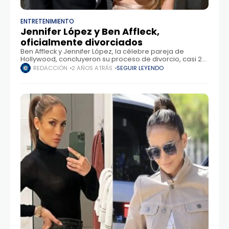
ENTRETENIMIENTO
Jennifer López y Ben Affleck,
oficialmente divorciados
Ben Affleck y Jennifer López, la célebre pareja de
Hollywood, concluyeron su proceso de divorcio, casi 20
semanas después de que López iniciara los trámites,
REDACCIÓN
2 AÑOS ATRÁS
SEGUIR LEYENDO
recoge People. El matrimonio, que