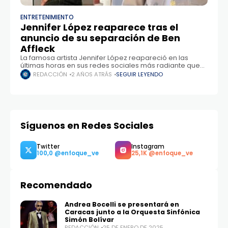
ENTRETENIMIENTO
Jennifer López reaparece tras el
anuncio de su separación de Ben
Affleck
La famosa artista Jennifer López reapareció en las
últimas horas en sus redes sociales más radiante que
nunca, luego de su ruptura con Ben Affleck. En su cuenta
REDACCIÓN
2 AÑOS ATRÁS
SEGUIR LEYENDO
de Instagram,
Síguenos en Redes Sociales
Recomendado
Andrea Bocelli se presentará en
Caracas junto a la Orquesta Sinfónica
Twitter
Instagram
Simón Bolívar
100,0
25,1K
REDACCIÓN
25 DE ENERO DE 2025