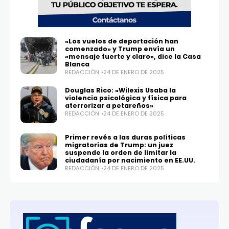
«Los vuelos de deportación han
comenzado» y Trump envía un
«mensaje fuerte y claro», dice la Casa
Blanca
REDACCIÓN
24 DE ENERO DE 2025
Douglas Rico: «Wilexis Usaba la
violencia psicológica y física para
aterrorizar a petareños»
REDACCIÓN
24 DE ENERO DE 2025
Primer revés a las duras políticas
migratorias de Trump: un juez
suspende la orden de limitar la
ciudadanía por nacimiento en EE.UU.
REDACCIÓN
24 DE ENERO DE 2025