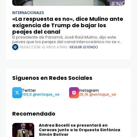
INTERNACIONALES
«La respuesta es no», dice Mulino ante
exigencia de Trump de bajar los
peajes del canal
El presidente de Panamá, José Raúl Mulino, dijo este
jueves que los peajes del canal interoceánico no se van
a bajar tras la queja del gobernante electo de EE.UU.,
REDACCIÓN
2 AÑOS ATRÁS
SEGUIR LEYENDO
Donald
Síguenos en Redes Sociales
Recomendado
Twitter
Instagram
100,0
25,1K
Andrea Bocelli se presentará en
Caracas junto a la Orquesta Sinfónica
Simón Bolívar