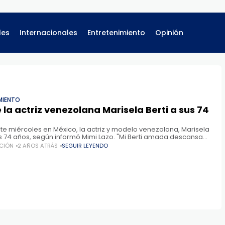
les
Internacionales
Entretenimiento
Opinión
MIENTO
e la actriz venezolana Marisela Berti a sus 74
ste miércoles en México, la actriz y modelo venezolana, Marisela
sus 74 años, según informó Mimi Lazo. "Mi Berti amada descansa
Hoy estarás con
CIÓN
2 AÑOS ATRÁS
SEGUIR LEYENDO