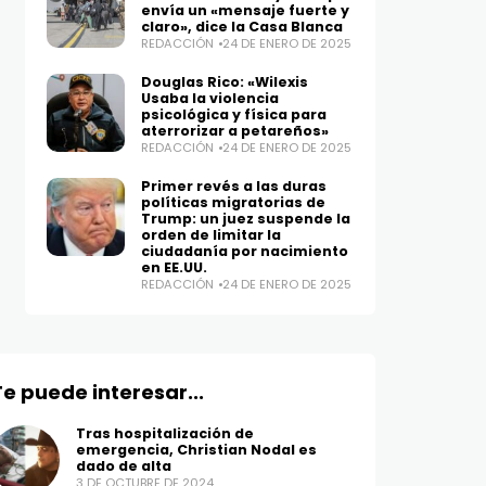
envía un «mensaje fuerte y
claro», dice la Casa Blanca
REDACCIÓN
24 DE ENERO DE 2025
Douglas Rico: «Wilexis
Usaba la violencia
psicológica y física para
aterrorizar a petareños»
REDACCIÓN
24 DE ENERO DE 2025
Primer revés a las duras
políticas migratorias de
Trump: un juez suspende la
orden de limitar la
ciudadanía por nacimiento
en EE.UU.
REDACCIÓN
24 DE ENERO DE 2025
Te puede interesar...
Tras hospitalización de
emergencia, Christian Nodal es
dado de alta
3 DE OCTUBRE DE 2024