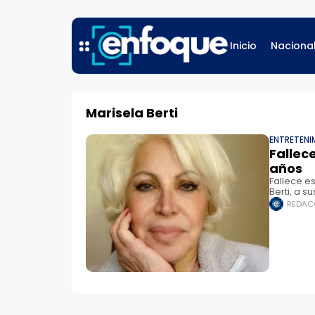
Inicio
Naciona
Marisela Berti
ENTRETENI
Fallec
años
Fallece e
Berti, a 
en paz . 
REDAC