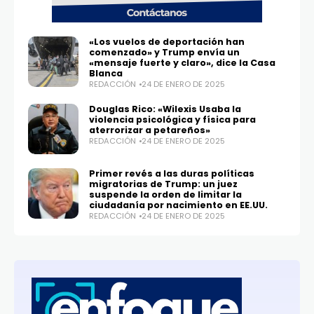
«Los vuelos de deportación han
comenzado» y Trump envía un
«mensaje fuerte y claro», dice la Casa
Blanca
REDACCIÓN
24 DE ENERO DE 2025
Douglas Rico: «Wilexis Usaba la
violencia psicológica y física para
aterrorizar a petareños»
REDACCIÓN
24 DE ENERO DE 2025
Primer revés a las duras políticas
migratorias de Trump: un juez
suspende la orden de limitar la
ciudadanía por nacimiento en EE.UU.
REDACCIÓN
24 DE ENERO DE 2025