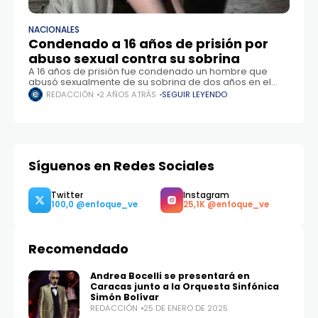
NACIONALES
Condenado a 16 años de prisión por
abuso sexual contra su sobrina
A 16 años de prisión fue condenado un hombre que
abusó sexualmente de su sobrina de dos años en el
municipio Aragua, estado Anzoátegui. El condenado
REDACCIÓN
2 AÑOS ATRÁS
SEGUIR LEYENDO
responde al nombre de
Síguenos en Redes Sociales
Recomendado
Twitter
Instagram
100,0
25,1K
Andrea Bocelli se presentará en
Caracas junto a la Orquesta Sinfónica
Simón Bolívar
REDACCIÓN
25 DE ENERO DE 2025