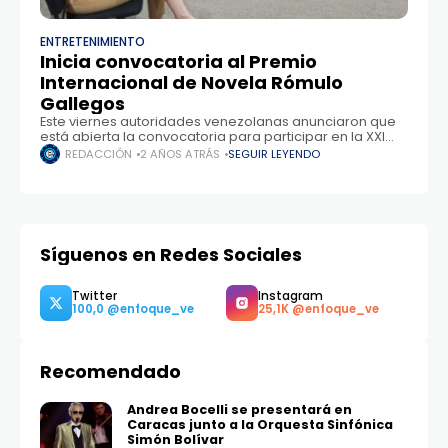
ENTRETENIMIENTO
Inicia convocatoria al Premio
Internacional de Novela Rómulo
Gallegos
Este viernes autoridades venezolanas anunciaron que
está abierta la convocatoria para participar en la XXI
edición del Premio Internacional de Novela Rómulo
REDACCIÓN
2 AÑOS ATRÁS
SEGUIR LEYENDO
Gallegos hasta el próximo 28 de febrero de
Síguenos en Redes Sociales
Recomendado
Twitter
Instagram
100,0
25,1K
Andrea Bocelli se presentará en
Caracas junto a la Orquesta Sinfónica
Simón Bolívar