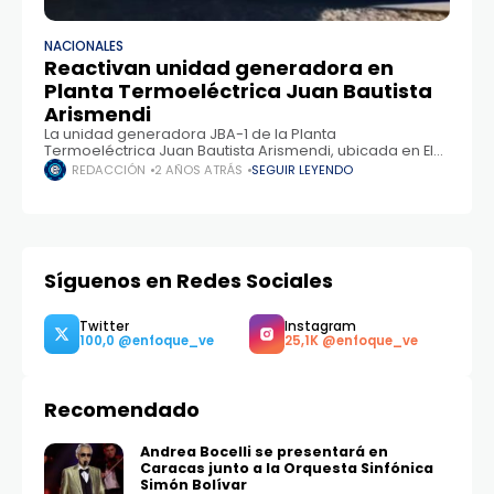
NACIONALES
Reactivan unidad generadora en
Planta Termoeléctrica Juan Bautista
Arismendi
La unidad generadora JBA-1 de la Planta
Termoeléctrica Juan Bautista Arismendi, ubicada en El
Guamache, fue reactivada este jueves, gracias a los
REDACCIÓN
2 AÑOS ATRÁS
SEGUIR LEYENDO
esfuerzos conjuntos de Corpoelec y PDVSA. Esta acción
Síguenos en Redes Sociales
Recomendado
Twitter
Instagram
100,0
25,1K
Andrea Bocelli se presentará en
Caracas junto a la Orquesta Sinfónica
Simón Bolívar