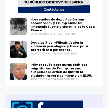
«Los vuelos de deportación han
comenzado» y Trump envía un
«mensaje fuerte y claro», dice la Casa
Blanca
REDACCIÓN
24 DE ENERO DE 2025
Douglas Rico: «Wilexis Usaba la
violencia psicológica y física para
aterrorizar a petareños»
REDACCIÓN
24 DE ENERO DE 2025
Primer revés a las duras políticas
migratorias de Trump: un juez
suspende la orden de limitar la
ciudadanía por nacimiento en EE.UU.
REDACCIÓN
24 DE ENERO DE 2025