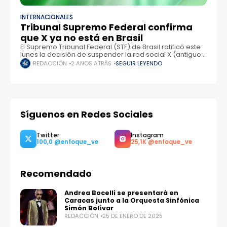
INTERNACIONALES
Tribunal Supremo Federal confirma
que X ya no está en Brasil
El Supremo Tribunal Federal (STF) de Brasil ratificó este
lunes la decisión de suspender la red social X (antiguo
Twitter) en el país, tras las declaraciones del ministro
REDACCIÓN
2 AÑOS ATRÁS
SEGUIR LEYENDO
Alexandre de Moraes el 30 de
Síguenos en Redes Sociales
Recomendado
Andrea Bocelli se presentará en
Caracas junto a la Orquesta Sinfónica
Twitter
Instagram
100,0
25,1K
Simón Bolívar
REDACCIÓN
25 DE ENERO DE 2025