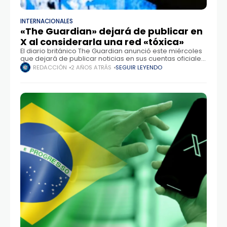
INTERNACIONALES
«The Guardian» dejará de publicar en
X al considerarla una red «tóxica»
El diario británico The Guardian anunció este miércoles
que dejará de publicar noticias en sus cuentas oficiales
en X al considerar que es una plataforma "tóxica" y que
REDACCIÓN
2 AÑOS ATRÁS
SEGUIR LEYENDO
los perjuicios de estar en ella