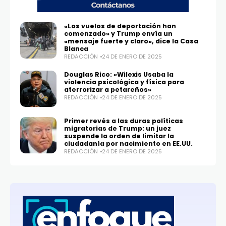
«Los vuelos de deportación han
comenzado» y Trump envía un
«mensaje fuerte y claro», dice la Casa
Blanca
REDACCIÓN
24 DE ENERO DE 2025
Douglas Rico: «Wilexis Usaba la
violencia psicológica y física para
aterrorizar a petareños»
REDACCIÓN
24 DE ENERO DE 2025
Primer revés a las duras políticas
migratorias de Trump: un juez
suspende la orden de limitar la
ciudadanía por nacimiento en EE.UU.
REDACCIÓN
24 DE ENERO DE 2025