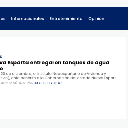
les
Internacionales
Entretenimiento
Opinión
ES
va Esparta entregaron tanques de agua
le
 20 de diciembre, el Instituto Neoespartano de Vivienda y
Insvih), ente adscrito a la Gobernación del estado Nueva Esparta,
a familias de los municipios Díaz, García
CIÓN
2 AÑOS ATRÁS
SEGUIR LEYENDO