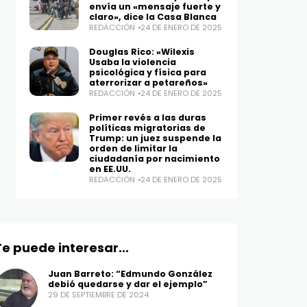
envía un «mensaje fuerte y
claro», dice la Casa Blanca
REDACCIÓN
24 DE ENERO DE 2025
Douglas Rico: «Wilexis
Usaba la violencia
psicológica y física para
aterrorizar a petareños»
REDACCIÓN
24 DE ENERO DE 2025
Primer revés a las duras
políticas migratorias de
Trump: un juez suspende la
orden de limitar la
ciudadanía por nacimiento
en EE.UU.
REDACCIÓN
24 DE ENERO DE 2025
Te puede interesar...
Juan Barreto: “Edmundo González
debió quedarse y dar el ejemplo”
29 DE SEPTIEMBRE DE 2024