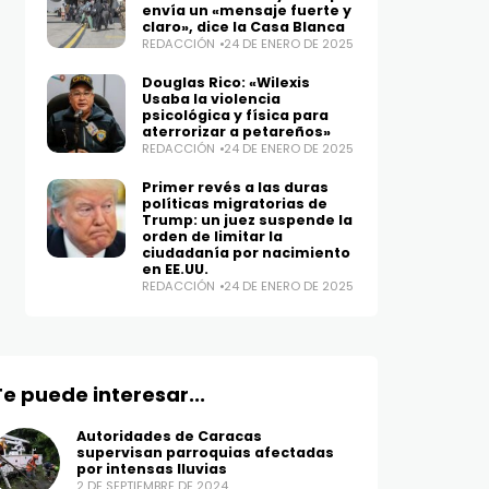
envía un «mensaje fuerte y
claro», dice la Casa Blanca
REDACCIÓN
24 DE ENERO DE 2025
Douglas Rico: «Wilexis
Usaba la violencia
psicológica y física para
aterrorizar a petareños»
REDACCIÓN
24 DE ENERO DE 2025
Primer revés a las duras
políticas migratorias de
Trump: un juez suspende la
orden de limitar la
ciudadanía por nacimiento
en EE.UU.
REDACCIÓN
24 DE ENERO DE 2025
Te puede interesar...
Autoridades de Caracas
supervisan parroquias afectadas
por intensas lluvias
2 DE SEPTIEMBRE DE 2024