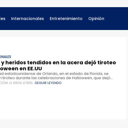
les
Internacionales
Entretenimiento
Opinión
ONALES
 y heridos tendidos en la acera dejó tiroteo
loween en EE.UU
dad estadounidense de Orlando, en el estado de Florida, se
n tiroteo durante las celebraciones de Halloween, que dejó
ertos y heridos, informa New York Post. Se informa
CIÓN
2 AÑOS ATRÁS
SEGUIR LEYENDO