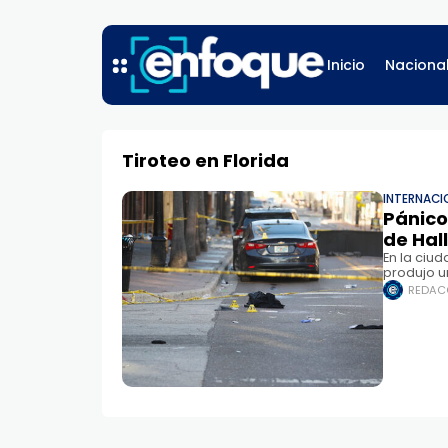
Inicio
Naciona
Tiroteo en Florida
INTERNACI
Pánico
de Hal
En la ciu
produjo u
varios mu
REDAC