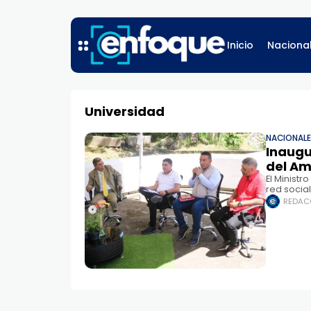
Inicio
Naciona
Universidad
NACIONAL
Inaugu
del Am
El Ministr
red socia
Universid
REDAC