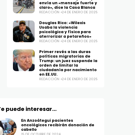
envía un «mensaje fuerte y
claro», dice la Casa Blanca
REDACCIÓN
24 DE ENERO DE 2025
Douglas Rico: «Wilexis
Usaba la violencia
psicológica y física para
aterrorizar a petareños»
REDACCIÓN
24 DE ENERO DE 2025
Primer revés a las duras
políticas migratorias de
Trump: un juez suspende la
orden de limitar la
ciudadanía por nacimiento
en EE.UU.
REDACCIÓN
24 DE ENERO DE 2025
Te puede interesar...
En Anzoátegui pacientes
oncológicos recibirán donación de
cabello
15 DE OCTUBRE DE 2024