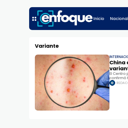
Inicio
Naciona
Variante
INTERNACI
China 
varian
El Centro
confirmó 
conocida 
REDAC