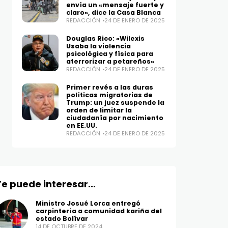
envía un «mensaje fuerte y
claro», dice la Casa Blanca
REDACCIÓN
24 DE ENERO DE 2025
Douglas Rico: «Wilexis
Usaba la violencia
psicológica y física para
aterrorizar a petareños»
REDACCIÓN
24 DE ENERO DE 2025
Primer revés a las duras
políticas migratorias de
Trump: un juez suspende la
orden de limitar la
ciudadanía por nacimiento
en EE.UU.
REDACCIÓN
24 DE ENERO DE 2025
Te puede interesar...
Ministro Josué Lorca entregó
carpintería a comunidad kariña del
estado Bolívar
14 DE OCTUBRE DE 2024