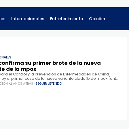
les
Internacionales
Entretenimiento
Opinión
ONALES
confirma su primer brote de la nueva
te de la mpox
 para el Control y la Prevención de Enfermedades de China
hoy el primer caso de la nueva variante clado Ib de mpox (antes
como viruela del
CIÓN
2 AÑOS ATRÁS
SEGUIR LEYENDO