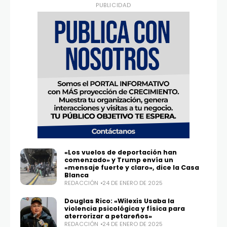
PUBLICIDAD
«Los vuelos de deportación han
comenzado» y Trump envía un
«mensaje fuerte y claro», dice la Casa
Blanca
REDACCIÓN
24 DE ENERO DE 2025
Douglas Rico: «Wilexis Usaba la
violencia psicológica y física para
aterrorizar a petareños»
REDACCIÓN
24 DE ENERO DE 2025