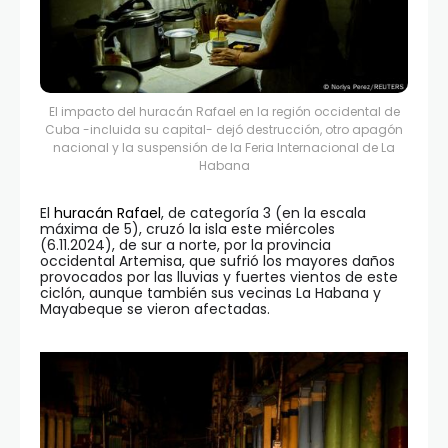
El impacto del huracán Rafael en la región occidental de
Cuba -incluida su capital- dejó destrucción, otro apagón
nacional y la suspensión de la Feria Internacional de La
Habana
El
huracán Rafael
, de categoría 3 (en la escala
máxima de 5), cruzó la isla este miércoles
(6.11.2024), de sur a norte, por la provincia
occidental Artemisa, que sufrió los mayores daños
provocados por las lluvias y fuertes vientos de este
ciclón, aunque también sus vecinas La Habana y
Mayabeque se vieron afectadas.