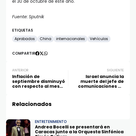
el 30 de octubre de este año.
Fuente: Sputnik
ETIQUETAS
Aprobados
China
internacionales
Vehículos
COMPARTIR
ANTERIOR
SIGUIENTE
Inflación de
Israel anuncia la
septiembre disminuyó
muerte del jefe de
con respecto al mes
comunicaciones de
previo y continúa
Hezbolá
registrando mínimos
históricos
Relacionados
ENTRETENIMIENTO
Andrea Bocelli se presentará en
Caracas junto a la Orquesta Sinfónica