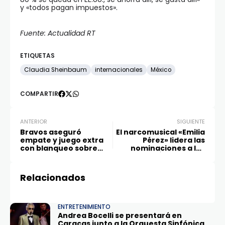
y «todos pagan impuestos».
Fuente: Actualidad RT
ETIQUETAS
Claudia Sheinbaum
internacionales
México
COMPARTIR
ANTERIOR
SIGUIENTE
Bravos aseguró
El narcomusical «Emilia
empate y juego extra
Pérez» lidera las
con blanqueo sobre
nominaciones a los
Cardenales
premios Óscar con 13
candidaturas
Relacionados
ENTRETENIMIENTO
Andrea Bocelli se presentará en
Caracas junto a la Orquesta Sinfónica