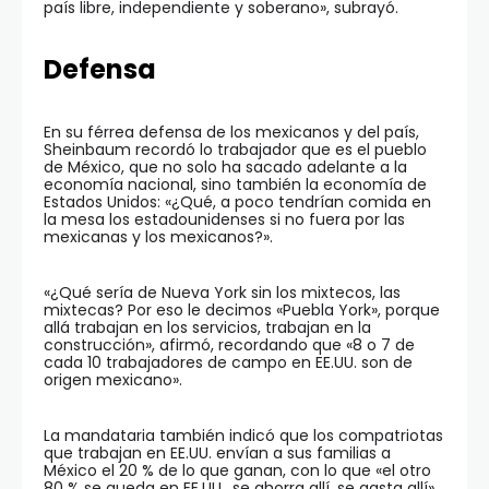
país libre, independiente y soberano», subrayó.
Defensa
En su férrea defensa de los mexicanos y del país,
Sheinbaum recordó lo trabajador que es el pueblo
de México, que no solo ha sacado adelante a la
economía nacional, sino también la economía de
Estados Unidos: «¿Qué, a poco tendrían comida en
la mesa los estadounidenses si no fuera por las
mexicanas y los mexicanos?».
«¿Qué sería de Nueva York sin los mixtecos, las
mixtecas? Por eso le decimos «Puebla York», porque
allá trabajan en los servicios, trabajan en la
construcción», afirmó, recordando que «8 o 7 de
cada 10 trabajadores de campo en EE.UU. son de
origen mexicano».
La mandataria también indicó que los compatriotas
que trabajan en EE.UU. envían a sus familias a
México el 20 % de lo que ganan, con lo que «el otro
80 % se queda en EE.UU., se ahorra allí, se gasta allí»