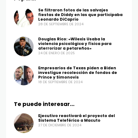
Se filtraron fotos de las salvajes
fiestas de Diddy en las que participaba
Leonardo DiCaprio
28 DE SEPTIEMBRE DE 2024
Douglas Rico: «Wilexis Usaba la
violencia psicológica y física para
aterrorizar a petareños»
24 DE ENERO DE 2025
Empresarios de Texas piden a Biden
investigue recolección de fondos de
Prince y Simonovis
18 DE SEPTIEMBRE DE 2024
Te puede interesar...
Ejecutivo reactivará el proyecto del
Sistema Teleférico a Macuto
27 DE DICIEMBRE DE 2024