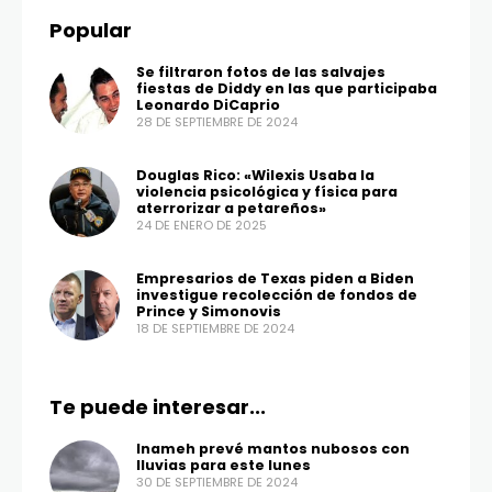
Popular
Se filtraron fotos de las salvajes
fiestas de Diddy en las que participaba
Leonardo DiCaprio
28 DE SEPTIEMBRE DE 2024
Douglas Rico: «Wilexis Usaba la
violencia psicológica y física para
aterrorizar a petareños»
24 DE ENERO DE 2025
Empresarios de Texas piden a Biden
investigue recolección de fondos de
Prince y Simonovis
18 DE SEPTIEMBRE DE 2024
Te puede interesar...
Inameh prevé mantos nubosos con
lluvias para este lunes
30 DE SEPTIEMBRE DE 2024