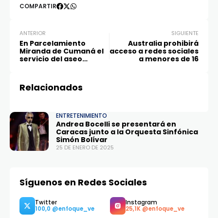
COMPARTIR
ANTERIOR
SIGUIENTE
En Parcelamiento
Australia prohibirá
Miranda de Cumaná el
acceso a redes sociales
servicio del aseo
a menores de 16
urbano no existe
Relacionados
ENTRETENIMIENTO
Andrea Bocelli se presentará en
Caracas junto a la Orquesta Sinfónica
Simón Bolívar
25 DE ENERO DE 2025
Síguenos en Redes Sociales