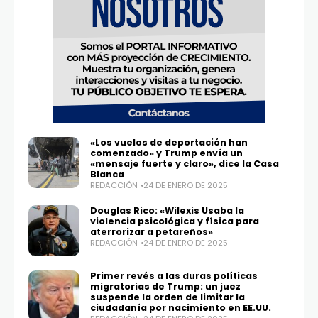
«Los vuelos de deportación han
comenzado» y Trump envía un
«mensaje fuerte y claro», dice la Casa
Blanca
REDACCIÓN
24 DE ENERO DE 2025
Douglas Rico: «Wilexis Usaba la
violencia psicológica y física para
aterrorizar a petareños»
REDACCIÓN
24 DE ENERO DE 2025
Primer revés a las duras políticas
migratorias de Trump: un juez
suspende la orden de limitar la
ciudadanía por nacimiento en EE.UU.