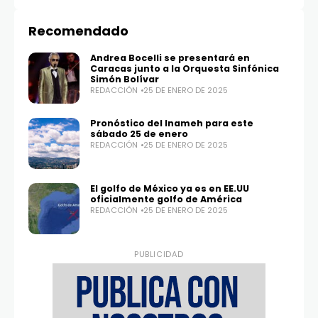
Recomendado
Andrea Bocelli se presentará en
Caracas junto a la Orquesta Sinfónica
Simón Bolívar
REDACCIÓN
25 DE ENERO DE 2025
Twitter
Instagram
Pronóstico del Inameh para este
100,0
25,1K
sábado 25 de enero
REDACCIÓN
25 DE ENERO DE 2025
El golfo de México ya es en EE.UU
oficialmente golfo de América
REDACCIÓN
25 DE ENERO DE 2025
PUBLICIDAD