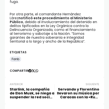
fuga.
Por otra parte, el comandante Hernández
Lárez
notificó este procedimiento al Ministerio
Público
, debido al involucramiento del detenido en
delitos tipificados en la Ley Orgánica contra la
Delincuencia Organizada, como el financiamiento
al terrorismo y sabotaje a la Nación. “Somos
garantes de nuestra soberanía e integridad
territorial a lo largo y ancho de la República”.
ETIQUETAS
Fanb
COMPARTIR
ANTERIOR
SIGUIENTE
Starlink, la compañía
Servando y Florentino
de Elon Musk, se niega a
llevaron su música por
suspender la red social
Caracas con la «Ruta
X en Brasil
Escape»