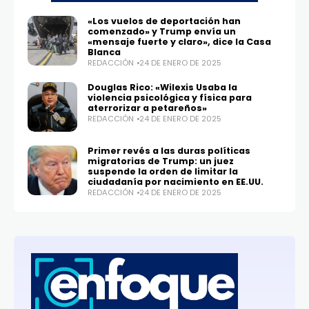
«Los vuelos de deportación han
comenzado» y Trump envía un
«mensaje fuerte y claro», dice la Casa
Blanca
REDACCIÓN
24 DE ENERO DE 2025
Douglas Rico: «Wilexis Usaba la
violencia psicológica y física para
aterrorizar a petareños»
REDACCIÓN
24 DE ENERO DE 2025
Primer revés a las duras políticas
migratorias de Trump: un juez
suspende la orden de limitar la
ciudadanía por nacimiento en EE.UU.
REDACCIÓN
24 DE ENERO DE 2025