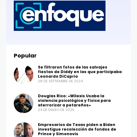
Popular
Se filtraron fotos de las salvajes
fiestas de Diddy en las que participaba
Leonardo DiCaprio
28 DE SEPTIEMBRE DE 2024
Douglas Rico: «Wilexis Usaba la
violencia psicológica y física para
aterrorizar a petareños»
24 DE ENERO DE 2025
Empresarios de Texas piden a Biden
investigue recolección de fondos de
Prince y Simonovis