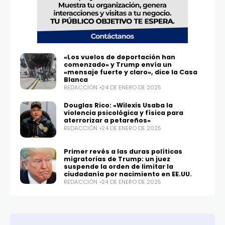
«Los vuelos de deportación han
comenzado» y Trump envía un
«mensaje fuerte y claro», dice la Casa
Blanca
REDACCIÓN
24 DE ENERO DE 2025
Douglas Rico: «Wilexis Usaba la
violencia psicológica y física para
aterrorizar a petareños»
REDACCIÓN
24 DE ENERO DE 2025
Primer revés a las duras políticas
migratorias de Trump: un juez
suspende la orden de limitar la
ciudadanía por nacimiento en EE.UU.
REDACCIÓN
24 DE ENERO DE 2025