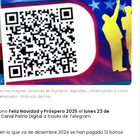
ndo los mejores avances en Sucesos, deportes, , informando a cada
enezuela - Noticias de hoy.
bono
Feliz Navidad y Próspero 2025
el
lunes 23 de
l
Canal Patria Digital
a través de Telegram.
 en lo que va de diciembre 2024 se han pagado 12 bonos: