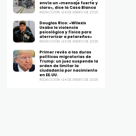
envía un «mensaje fuerte y
claro», dice la Casa Blanca
REDACCIÓN
24 DE ENERO DE 2025
Douglas Rico: «Wilexis
Usaba la violencia
psicológica y física para
aterrorizar a petareños»
REDACCIÓN
24 DE ENERO DE 2025
Primer revés a las duras
políticas migratorias de
Trump: un juez suspende la
orden de limitar la
ciudadanía por nacimiento
en EE.UU.
REDACCIÓN
24 DE ENERO DE 2025