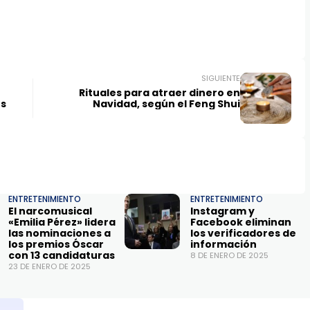
SIGUIENTE
Rituales para atraer dinero en
os
Navidad, según el Feng Shui
ENTRETENIMIENTO
ENTRETENIMIENTO
El narcomusical
Instagram y
«Emilia Pérez» lidera
Facebook eliminan
las nominaciones a
los verificadores de
los premios Óscar
información
con 13 candidaturas
8 DE ENERO DE 2025
23 DE ENERO DE 2025