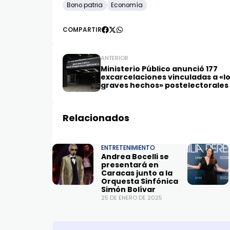
Bono patria
Economía
COMPARTIR
ANTERIOR
Ministerio Público anunció 177
excarcelaciones vinculadas a «l
graves hechos» postelectorales
Relacionados
ENTRETENIMIENTO
Andrea Bocelli se
presentará en
Caracas junto a la
Orquesta Sinfónica
Simón Bolívar
25 DE ENERO DE 2025