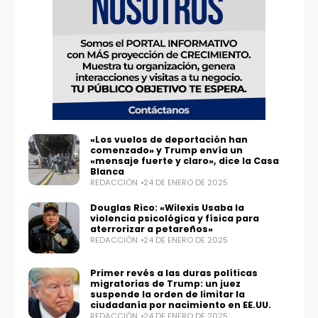
«Los vuelos de deportación han
comenzado» y Trump envía un
«mensaje fuerte y claro», dice la Casa
Blanca
REDACCIÓN
24 DE ENERO DE 2025
Douglas Rico: «Wilexis Usaba la
violencia psicológica y física para
aterrorizar a petareños»
REDACCIÓN
24 DE ENERO DE 2025
Primer revés a las duras políticas
migratorias de Trump: un juez
suspende la orden de limitar la
ciudadanía por nacimiento en EE.UU.
REDACCIÓN
24 DE ENERO DE 2025