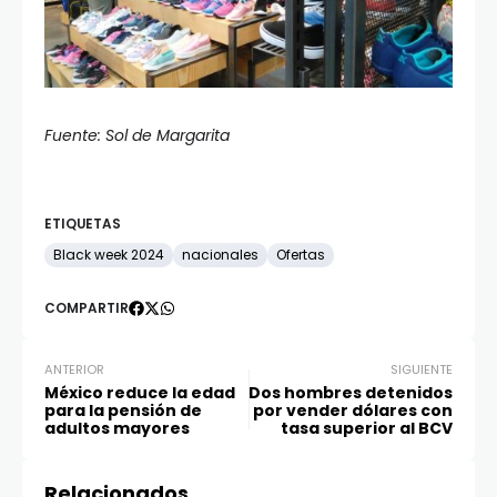
Fuente: Sol de Margarita
ETIQUETAS
Black week 2024
nacionales
Ofertas
COMPARTIR
ANTERIOR
SIGUIENTE
México reduce la edad
Dos hombres detenidos
para la pensión de
por vender dólares con
adultos mayores
tasa superior al BCV
Relacionados