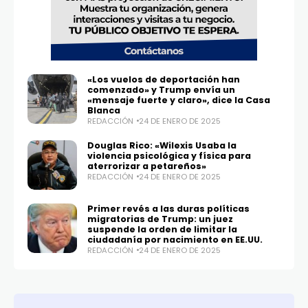
«Los vuelos de deportación han
comenzado» y Trump envía un
«mensaje fuerte y claro», dice la Casa
Blanca
REDACCIÓN
24 DE ENERO DE 2025
Douglas Rico: «Wilexis Usaba la
violencia psicológica y física para
aterrorizar a petareños»
REDACCIÓN
24 DE ENERO DE 2025
Primer revés a las duras políticas
migratorias de Trump: un juez
suspende la orden de limitar la
ciudadanía por nacimiento en EE.UU.
REDACCIÓN
24 DE ENERO DE 2025