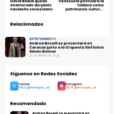
David Bisbal quedó
Venezuela postulará la
enamorado del plato
hallaca como
navideño venezolano
patrimonio cultural
inmaterial ante la
Unesco
Relacionados
ENTRETENIMIENTO
Andrea Bocelli se presentará en
Caracas junto a la Orquesta Sinfónica
Simón Bolívar
25 DE ENERO DE 2025
Síguenos en Redes Sociales
Recomendado
Andrea Bocelli se presentará en