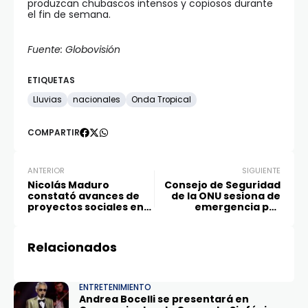
produzcan chubascos intensos y copiosos durante
el fin de semana.
Fuente: Globovisión
ETIQUETAS
Lluvias
nacionales
Onda Tropical
COMPARTIR
ANTERIOR
SIGUIENTE
Nicolás Maduro
Consejo de Seguridad
constató avances de
de la ONU sesiona de
proyectos sociales en
emergencia por
el 23 de Enero
situación en Medio
Oriente
Relacionados
ENTRETENIMIENTO
Andrea Bocelli se presentará en