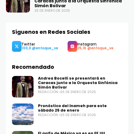
Caracas junto a la Orquesta Sinfónica
Simón Bolívar
25 DE ENERO DE 2025
Síguenos en Redes Sociales
Recomendado
Andrea Bocelli se presentará en
Caracas junto a la Orquesta Sinfónica
Simón Bolívar
REDACCIÓN
25 DE ENERO DE 2025
Twitter
Instagram
100,0
25,1K
Pronóstico del Inameh para este
sábado 25 de enero
REDACCIÓN
25 DE ENERO DE 2025
El golfo de México ya es en EE.UU