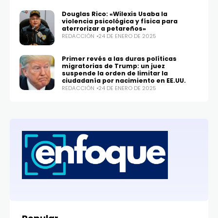
Douglas Rico: «Wilexis Usaba la
violencia psicológica y física para
aterrorizar a petareños»
REDACCIÓN
24 DE ENERO DE 2025
Primer revés a las duras políticas
migratorias de Trump: un juez
suspende la orden de limitar la
ciudadanía por nacimiento en EE.UU.
REDACCIÓN
24 DE ENERO DE 2025