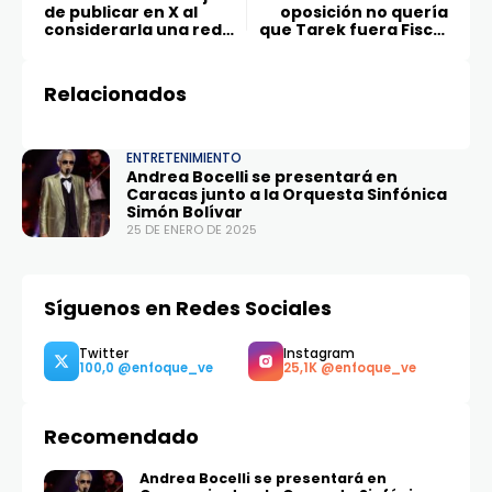
de publicar en X al
oposición no quería
considerarla una red
que Tarek fuera Fiscal
«tóxica»
General, pero el pueblo
sí”
Relacionados
ENTRETENIMIENTO
Andrea Bocelli se presentará en
Caracas junto a la Orquesta Sinfónica
Simón Bolívar
25 DE ENERO DE 2025
Síguenos en Redes Sociales
Recomendado
Andrea Bocelli se presentará en