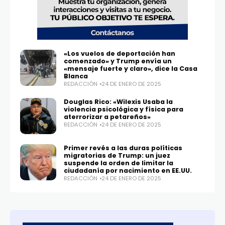
«Los vuelos de deportación han
comenzado» y Trump envía un
«mensaje fuerte y claro», dice la Casa
Blanca
REDACCIÓN
24 DE ENERO DE 2025
Douglas Rico: «Wilexis Usaba la
violencia psicológica y física para
aterrorizar a petareños»
REDACCIÓN
24 DE ENERO DE 2025
Primer revés a las duras políticas
migratorias de Trump: un juez
suspende la orden de limitar la
ciudadanía por nacimiento en EE.UU.
REDACCIÓN
24 DE ENERO DE 2025