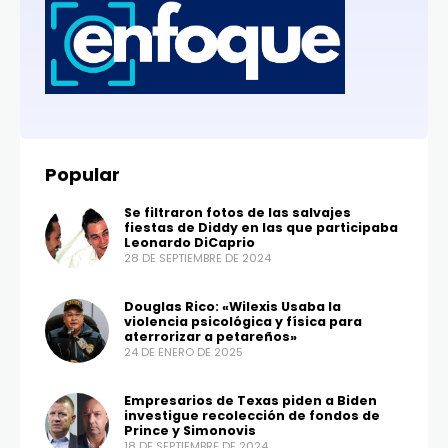
Popular
Se filtraron fotos de las salvajes
fiestas de Diddy en las que participaba
Leonardo DiCaprio
28 DE SEPTIEMBRE DE 2024
Douglas Rico: «Wilexis Usaba la
violencia psicológica y física para
aterrorizar a petareños»
24 DE ENERO DE 2025
Empresarios de Texas piden a Biden
investigue recolección de fondos de
Prince y Simonovis
18 DE SEPTIEMBRE DE 2024