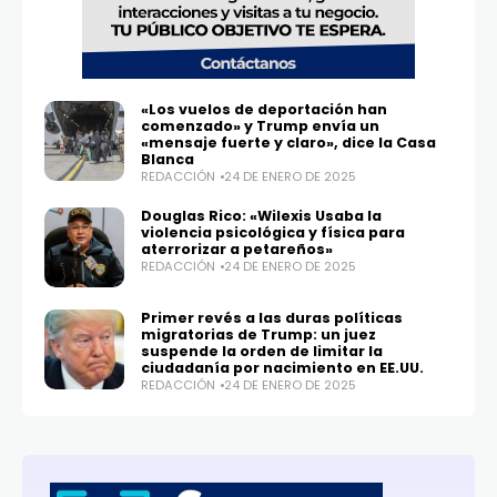
«Los vuelos de deportación han
comenzado» y Trump envía un
«mensaje fuerte y claro», dice la Casa
Blanca
REDACCIÓN
24 DE ENERO DE 2025
Douglas Rico: «Wilexis Usaba la
violencia psicológica y física para
aterrorizar a petareños»
REDACCIÓN
24 DE ENERO DE 2025
Primer revés a las duras políticas
migratorias de Trump: un juez
suspende la orden de limitar la
ciudadanía por nacimiento en EE.UU.
REDACCIÓN
24 DE ENERO DE 2025