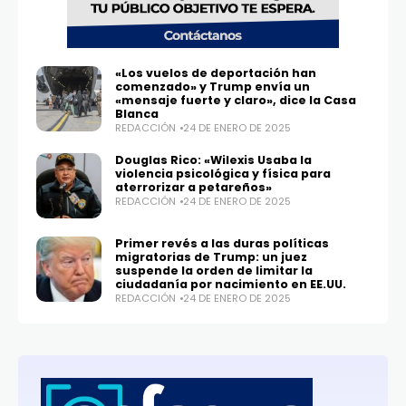
«Los vuelos de deportación han
comenzado» y Trump envía un
«mensaje fuerte y claro», dice la Casa
Blanca
REDACCIÓN
24 DE ENERO DE 2025
Douglas Rico: «Wilexis Usaba la
violencia psicológica y física para
aterrorizar a petareños»
REDACCIÓN
24 DE ENERO DE 2025
Primer revés a las duras políticas
migratorias de Trump: un juez
suspende la orden de limitar la
ciudadanía por nacimiento en EE.UU.
REDACCIÓN
24 DE ENERO DE 2025