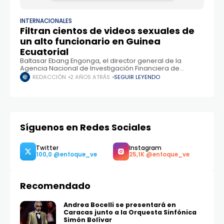
INTERNACIONALES
Filtran cientos de videos sexuales de
un alto funcionario en Guinea
Ecuatorial
Baltasar Ebang Engonga, el director general de la
Agencia Nacional de Investigación Financiera de
Guinea Ecuatorial, está envuelto en un gran escándalo
REDACCIÓN
2 AÑOS ATRÁS
SEGUIR LEYENDO
después de la filtración de al menos 300 videos
Síguenos en Redes Sociales
Recomendado
Twitter
Instagram
100,0
25,1K
Andrea Bocelli se presentará en
Caracas junto a la Orquesta Sinfónica
Simón Bolívar