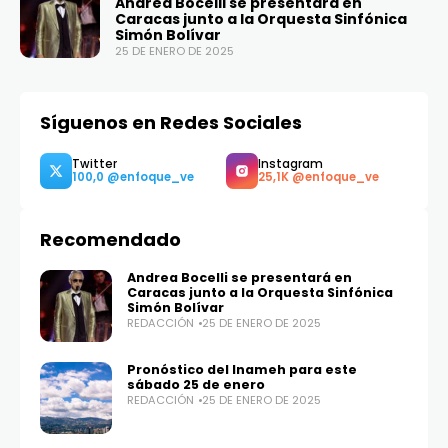
Andrea Bocelli se presentará en
Caracas junto a la Orquesta Sinfónica
Simón Bolívar
25 DE ENERO DE 2025
Síguenos en Redes Sociales
Recomendado
Andrea Bocelli se presentará en
Caracas junto a la Orquesta Sinfónica
Simón Bolívar
REDACCIÓN
25 DE ENERO DE 2025
Pronóstico del Inameh para este
Twitter
Instagram
sábado 25 de enero
100,0
25,1K
REDACCIÓN
25 DE ENERO DE 2025