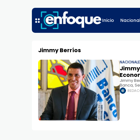
Inicio
Naciona
Jimmy Berríos
NACIONAL
Jimmy 
Econom
Jimmy Ber
Banca, Se
Finanzas 
REDAC