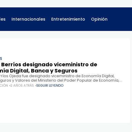
les
Internacionales
Entretenimiento
Opinión
ES
Berríos designado viceministro de
ía Digital, Banca y Seguros
ríos Ojeda fue designado viceministro de Economía Digital,
guros y Valores del Ministerio del Poder Popular de Economía,
y Comercio Exterior, tal como quedó establecido en la
CIÓN
2 AÑOS ATRÁS
SEGUIR LEYENDO