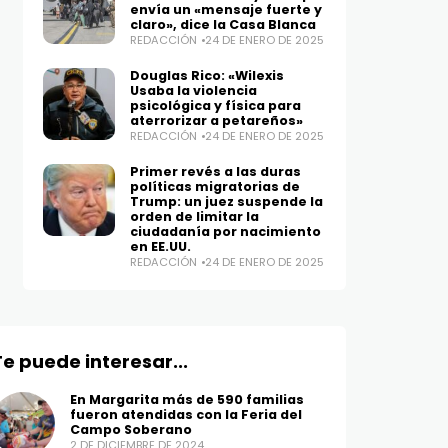
envía un «mensaje fuerte y
claro», dice la Casa Blanca
REDACCIÓN
24 DE ENERO DE 2025
Douglas Rico: «Wilexis
Usaba la violencia
psicológica y física para
aterrorizar a petareños»
REDACCIÓN
24 DE ENERO DE 2025
Primer revés a las duras
políticas migratorias de
Trump: un juez suspende la
orden de limitar la
ciudadanía por nacimiento
en EE.UU.
REDACCIÓN
24 DE ENERO DE 2025
Te puede interesar...
En Margarita más de 590 familias
fueron atendidas con la Feria del
Campo Soberano
2 DE DICIEMBRE DE 2024