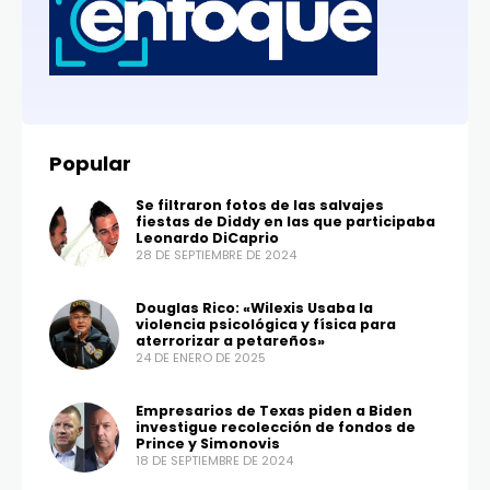
Popular
Se filtraron fotos de las salvajes
fiestas de Diddy en las que participaba
Leonardo DiCaprio
28 DE SEPTIEMBRE DE 2024
Douglas Rico: «Wilexis Usaba la
violencia psicológica y física para
aterrorizar a petareños»
24 DE ENERO DE 2025
Empresarios de Texas piden a Biden
investigue recolección de fondos de
Prince y Simonovis
18 DE SEPTIEMBRE DE 2024