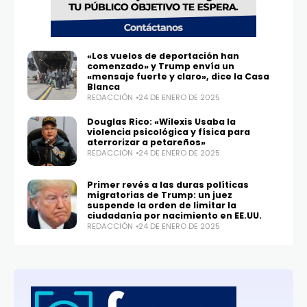
«Los vuelos de deportación han
comenzado» y Trump envía un
«mensaje fuerte y claro», dice la Casa
Blanca
REDACCIÓN
24 DE ENERO DE 2025
Douglas Rico: «Wilexis Usaba la
violencia psicológica y física para
aterrorizar a petareños»
REDACCIÓN
24 DE ENERO DE 2025
Primer revés a las duras políticas
migratorias de Trump: un juez
suspende la orden de limitar la
ciudadanía por nacimiento en EE.UU.
REDACCIÓN
24 DE ENERO DE 2025