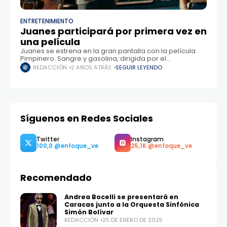
ENTRETENIMIENTO
Juanes participará por primera vez en
una película
Juanes se estrena en la gran pantalla con la película
Pimpinero. Sangre y gasolina, dirigida por el
colombiano Andrés Baiz, una cinta que llegará el
REDACCIÓN
2 AÑOS ATRÁS
SEGUIR LEYENDO
próximo jueves a las salas
Síguenos en Redes Sociales
Recomendado
Twitter
Instagram
100,0
25,1K
Andrea Bocelli se presentará en
Caracas junto a la Orquesta Sinfónica
Simón Bolívar
REDACCIÓN
25 DE ENERO DE 2025