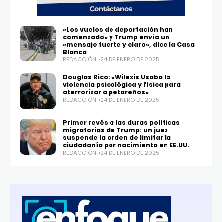
«Los vuelos de deportación han
comenzado» y Trump envía un
«mensaje fuerte y claro», dice la Casa
Blanca
REDACCIÓN
24 DE ENERO DE 2025
Douglas Rico: «Wilexis Usaba la
violencia psicológica y física para
aterrorizar a petareños»
REDACCIÓN
24 DE ENERO DE 2025
Primer revés a las duras políticas
migratorias de Trump: un juez
suspende la orden de limitar la
ciudadanía por nacimiento en EE.UU.
REDACCIÓN
24 DE ENERO DE 2025