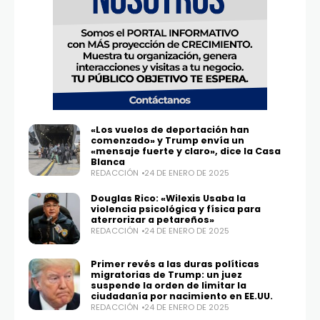
«Los vuelos de deportación han
comenzado» y Trump envía un
«mensaje fuerte y claro», dice la Casa
Blanca
REDACCIÓN
24 DE ENERO DE 2025
Douglas Rico: «Wilexis Usaba la
violencia psicológica y física para
aterrorizar a petareños»
REDACCIÓN
24 DE ENERO DE 2025
Primer revés a las duras políticas
migratorias de Trump: un juez
suspende la orden de limitar la
ciudadanía por nacimiento en EE.UU.
REDACCIÓN
24 DE ENERO DE 2025