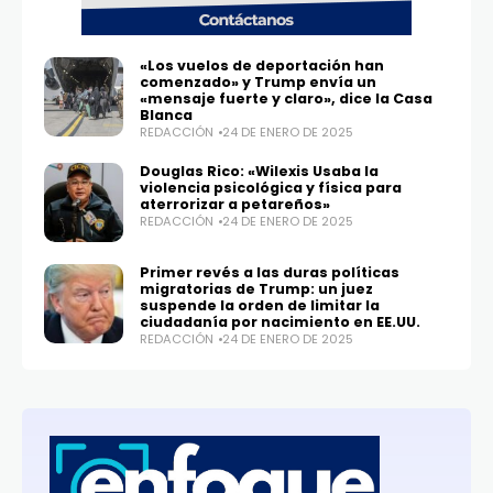
«Los vuelos de deportación han
comenzado» y Trump envía un
«mensaje fuerte y claro», dice la Casa
Blanca
REDACCIÓN
24 DE ENERO DE 2025
Douglas Rico: «Wilexis Usaba la
violencia psicológica y física para
aterrorizar a petareños»
REDACCIÓN
24 DE ENERO DE 2025
Primer revés a las duras políticas
migratorias de Trump: un juez
suspende la orden de limitar la
ciudadanía por nacimiento en EE.UU.
REDACCIÓN
24 DE ENERO DE 2025