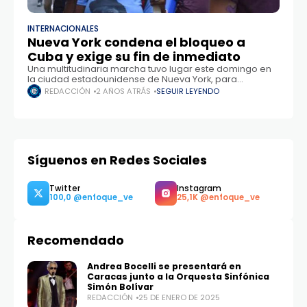
INTERNACIONALES
Nueva York condena el bloqueo a
Cuba y exige su fin de inmediato
Una multitudinaria marcha tuvo lugar este domingo en
la ciudad estadounidense de Nueva York, para
condenar el bloqueo a Cuba y exigir el fin inmediato de
REDACCIÓN
2 AÑOS ATRÁS
SEGUIR LEYENDO
esa irracional política, que
Síguenos en Redes Sociales
Recomendado
Twitter
Instagram
100,0
25,1K
Andrea Bocelli se presentará en
Caracas junto a la Orquesta Sinfónica
Simón Bolívar
REDACCIÓN
25 DE ENERO DE 2025