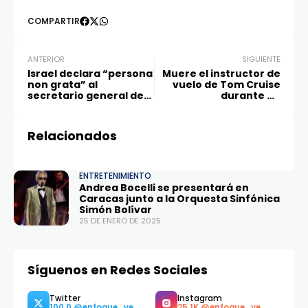
COMPARTIR
ANTERIOR
SIGUIENTE
Israel declara “persona
Muere el instructor de
non grata” al
vuelo de Tom Cruise
secretario general de
durante un
la ONU
espectáculo de
acrobacias
Relacionados
ENTRETENIMIENTO
Andrea Bocelli se presentará en
Caracas junto a la Orquesta Sinfónica
Simón Bolívar
25 DE ENERO DE 2025
Síguenos en Redes Sociales