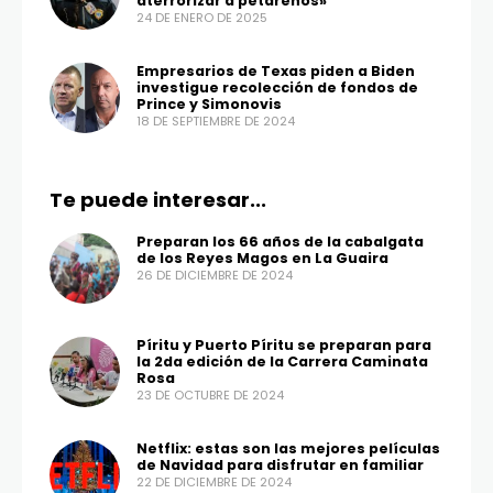
aterrorizar a petareños»
24 DE ENERO DE 2025
Empresarios de Texas piden a Biden
investigue recolección de fondos de
Prince y Simonovis
18 DE SEPTIEMBRE DE 2024
Te puede interesar...
Preparan los 66 años de la cabalgata
de los Reyes Magos en La Guaira
26 DE DICIEMBRE DE 2024
Píritu y Puerto Píritu se preparan para
la 2da edición de la Carrera Caminata
Rosa
23 DE OCTUBRE DE 2024
Netflix: estas son las mejores películas
de Navidad para disfrutar en familiar
22 DE DICIEMBRE DE 2024