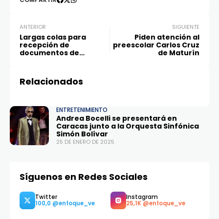
COMPARTIR
ANTERIOR
SIGUIENTE
Largas colas para
Piden atención al
recepción de
preescolar Carlos Cruz
documentos de
de Maturín
bachilleres que aspiran
a inscribirse en la UDO
Anzoátegui
Relacionados
ENTRETENIMIENTO
Andrea Bocelli se presentará en
Caracas junto a la Orquesta Sinfónica
Simón Bolívar
25 DE ENERO DE 2025
Síguenos en Redes Sociales