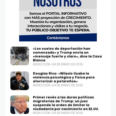
«Los vuelos de deportación han
comenzado» y Trump envía un
«mensaje fuerte y claro», dice la Casa
Blanca
REDACCIÓN
24 DE ENERO DE 2025
Douglas Rico: «Wilexis Usaba la
violencia psicológica y física para
aterrorizar a petareños»
REDACCIÓN
24 DE ENERO DE 2025
Primer revés a las duras políticas
migratorias de Trump: un juez
suspende la orden de limitar la
ciudadanía por nacimiento en EE.UU.
REDACCIÓN
24 DE ENERO DE 2025