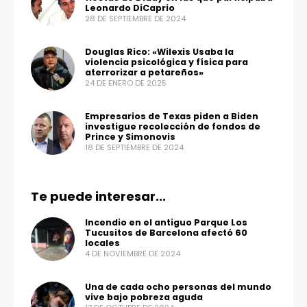
Leonardo DiCaprio
28 DE SEPTIEMBRE DE 2024
Douglas Rico: «Wilexis Usaba la
violencia psicológica y física para
aterrorizar a petareños»
24 DE ENERO DE 2025
Empresarios de Texas piden a Biden
investigue recolección de fondos de
Prince y Simonovis
18 DE SEPTIEMBRE DE 2024
Te puede interesar...
Incendio en el antiguo Parque Los
Tucusitos de Barcelona afectó 60
locales
4 DE NOVIEMBRE DE 2024
Una de cada ocho personas del mundo
vive bajo pobreza aguda