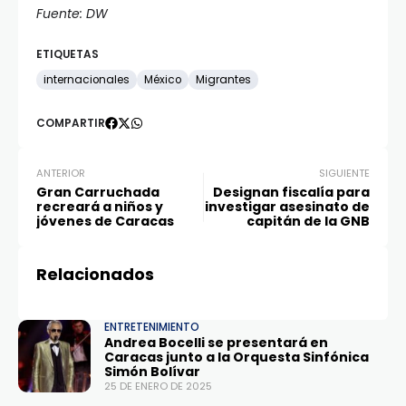
Fuente: DW
ETIQUETAS
internacionales
México
Migrantes
COMPARTIR
ANTERIOR
SIGUIENTE
Gran Carruchada
Designan fiscalía para
recreará a niños y
investigar asesinato de
jóvenes de Caracas
capitán de la GNB
Relacionados
ENTRETENIMIENTO
Andrea Bocelli se presentará en
Caracas junto a la Orquesta Sinfónica
Simón Bolívar
25 DE ENERO DE 2025