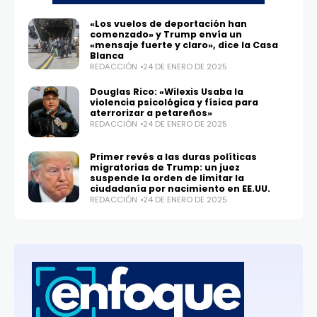
«Los vuelos de deportación han
comenzado» y Trump envía un
«mensaje fuerte y claro», dice la Casa
Blanca
REDACCIÓN
24 DE ENERO DE 2025
Douglas Rico: «Wilexis Usaba la
violencia psicológica y física para
aterrorizar a petareños»
REDACCIÓN
24 DE ENERO DE 2025
Primer revés a las duras políticas
migratorias de Trump: un juez
suspende la orden de limitar la
ciudadanía por nacimiento en EE.UU.
REDACCIÓN
24 DE ENERO DE 2025