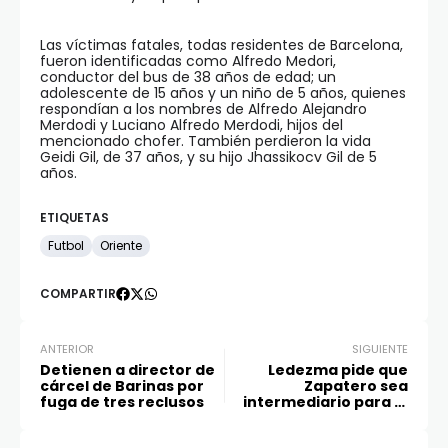
Las víctimas fatales, todas residentes de Barcelona,
fueron identificadas como Alfredo Medori,
conductor del bus de 38 años de edad; un
adolescente de 15 años y un niño de 5 años, quienes
respondían a los nombres de Alfredo Alejandro
Merdodi y Luciano Alfredo Merdodi, hijos del
mencionado chofer. También perdieron la vida
Geidi Gil, de 37 años, y su hijo Jhassikocv Gil de 5
años.
ETIQUETAS
Futbol
Oriente
COMPARTIR
ANTERIOR
SIGUIENTE
Detienen a director de
Ledezma pide que
cárcel de Barinas por
Zapatero sea
fuga de tres reclusos
intermediario para la
salida de Maduro