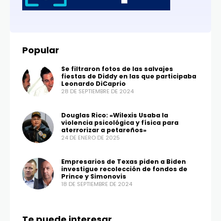
Popular
Se filtraron fotos de las salvajes
fiestas de Diddy en las que participaba
Leonardo DiCaprio
28 DE SEPTIEMBRE DE 2024
Douglas Rico: «Wilexis Usaba la
violencia psicológica y física para
aterrorizar a petareños»
24 DE ENERO DE 2025
Empresarios de Texas piden a Biden
investigue recolección de fondos de
Prince y Simonovis
18 DE SEPTIEMBRE DE 2024
Te puede interesar...