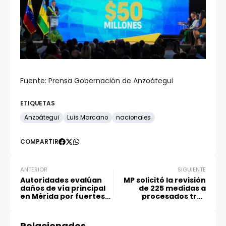
Fuente: Prensa Gobernación de Anzoátegui
ETIQUETAS
Anzoátegui
Luis Marcano
nacionales
COMPARTIR
ANTERIOR
SIGUIENTE
Autoridades evalúan
MP solicitó la revisión
daños de vía principal
de 225 medidas a
en Mérida por fuertes
procesados tras
lluvias
hechos violentos de
julio
Relacionados