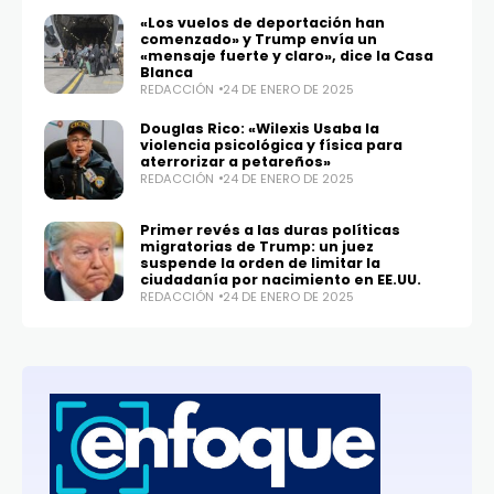
«Los vuelos de deportación han
comenzado» y Trump envía un
«mensaje fuerte y claro», dice la Casa
Blanca
REDACCIÓN
24 DE ENERO DE 2025
Douglas Rico: «Wilexis Usaba la
violencia psicológica y física para
aterrorizar a petareños»
REDACCIÓN
24 DE ENERO DE 2025
Primer revés a las duras políticas
migratorias de Trump: un juez
suspende la orden de limitar la
ciudadanía por nacimiento en EE.UU.
REDACCIÓN
24 DE ENERO DE 2025