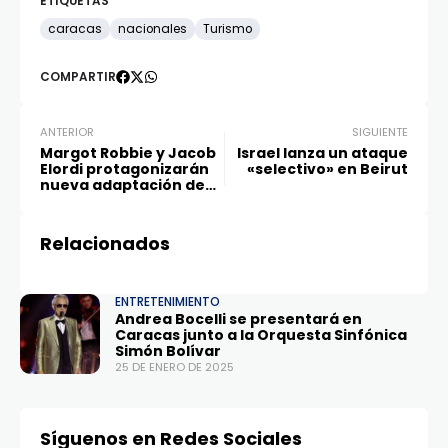
ETIQUETAS
caracas
nacionales
Turismo
COMPARTIR
ANTERIOR
SIGUIENTE
Margot Robbie y Jacob
Israel lanza un ataque
Elordi protagonizarán
«selectivo» en Beirut
nueva adaptación de
«Cumbres
borrascosas»
Relacionados
ENTRETENIMIENTO
Andrea Bocelli se presentará en
Caracas junto a la Orquesta Sinfónica
Simón Bolívar
25 DE ENERO DE 2025
Síguenos en Redes Sociales