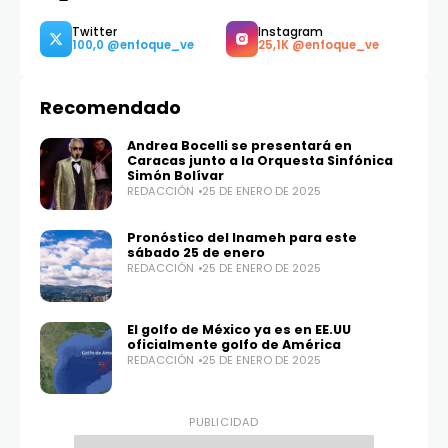
Recomendado
Andrea Bocelli se presentará en
Caracas junto a la Orquesta Sinfónica
Simón Bolívar
REDACCIÓN
25 DE ENERO DE 2025
Twitter
Instagram
Pronóstico del Inameh para este
100,0
25,1K
sábado 25 de enero
REDACCIÓN
25 DE ENERO DE 2025
El golfo de México ya es en EE.UU
oficialmente golfo de América
REDACCIÓN
25 DE ENERO DE 2025
PUBLICIDAD