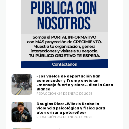
«Los vuelos de deportación han
comenzado» y Trump envía un
«mensaje fuerte y claro», dice la Casa
Blanca
REDACCIÓN
24 DE ENERO DE 2025
Douglas Rico: «Wilexis Usaba la
violencia psicológica y física para
aterrorizar a petareños»
REDACCIÓN
24 DE ENERO DE 2025