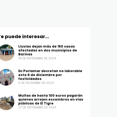
divorciados
comprometi
7 DE ENERO DE 2025
6 DE ENERO DE 2
Te puede interesar...
Lluvias dejan más de 150 casas
afectadas en dos municipios de
Barinas
18 DE SEPTIEMBRE DE 2024
En Porlamar decretan no laborable
este 6 de diciembre por
festividades
6 DE DICIEMBRE DE 2024
Multas de hasta 100 euros pagarán
quienes arrojen escombros en vías
públicas de El Tigre
27 DE SEPTIEMBRE DE 2024