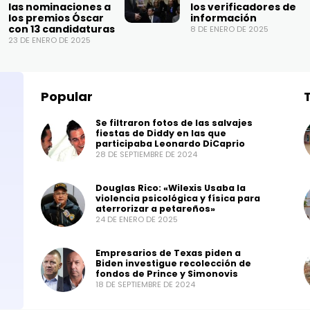
las nominaciones a
los verificadores de
los premios Óscar
información
con 13 candidaturas
8 DE ENERO DE 2025
23 DE ENERO DE 2025
Popular
Se filtraron fotos de las salvajes
fiestas de Diddy en las que
participaba Leonardo DiCaprio
28 DE SEPTIEMBRE DE 2024
Douglas Rico: «Wilexis Usaba la
violencia psicológica y física para
aterrorizar a petareños»
24 DE ENERO DE 2025
Empresarios de Texas piden a
Biden investigue recolección de
fondos de Prince y Simonovis
18 DE SEPTIEMBRE DE 2024