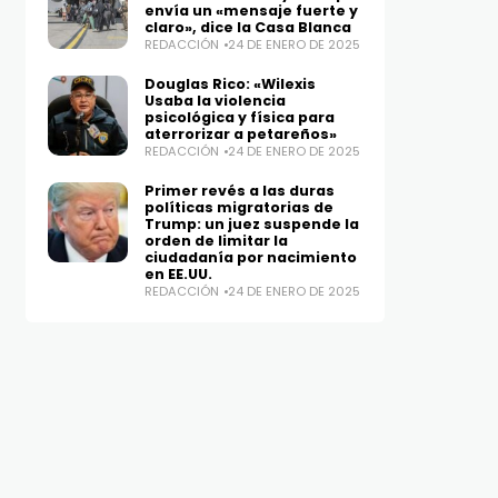
envía un «mensaje fuerte y
claro», dice la Casa Blanca
REDACCIÓN
24 DE ENERO DE 2025
Douglas Rico: «Wilexis
Usaba la violencia
psicológica y física para
aterrorizar a petareños»
REDACCIÓN
24 DE ENERO DE 2025
Primer revés a las duras
políticas migratorias de
Trump: un juez suspende la
orden de limitar la
ciudadanía por nacimiento
en EE.UU.
REDACCIÓN
24 DE ENERO DE 2025